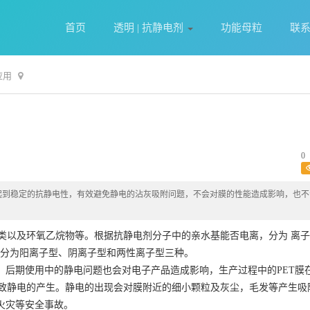
首页
透明 | 抗静电剂
功能母粒
联
应用
0
能够起到稳定的抗静电性，有效避免静电的沾灰吸附问题，不会对膜的性能造成影响，也
类以及环氧乙烷物等。根据抗静电剂分子中的亲水基能否电离，分为 离
又分为阳离子型、阴离子型和两性离子型三种。
，后期使用中的静电问题也会对电子产品造成影响，生产过程中的PET膜
致静电的产生。静电的出现会对膜附近的细小颗粒及灰尘，毛发等产生吸
发火灾等安全事故。