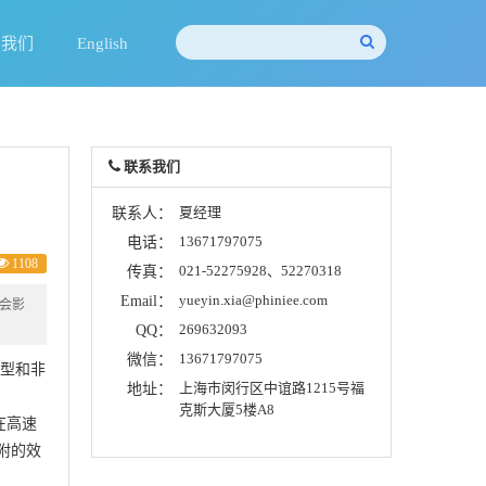
系我们
English
联系我们
夏经理
联系人：
13671797075
电话：
1108
021-52275928、52270318
传真：
yueyin.xia@phiniee.com
Email：
不会影
269632093
QQ：
13671797075
微信：
子型和非
上海市闵行区中谊路1215号福
地址：
克斯大厦5楼A8
在高速
附的效