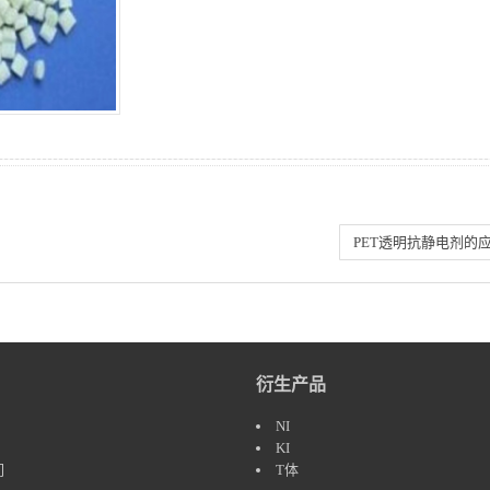
PET透明抗静电剂的
衍生产品
NI
KI
们
T体