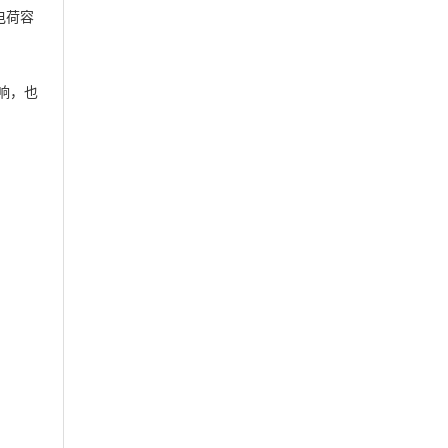
电荷容
响，也