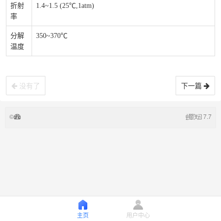
折射
1.4~1.5 (25℃,1atm)
率
分解
350~370℃
温度
没有了
下一篇
©
7.7
主页
用户中心