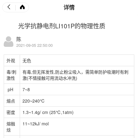
详情
光学抗静电剂LI101P的物理性质
陈
2021-09-05 22:50:00
外观
无色
毒/刺
有毒,但无挥发性,防止粉尘吸入，
需简单防护吸潮时有刺
激性
激(不情接触可用流动水冲洗)
pH
7~8
熔点
220~240℃
密度
1.3~1.4g/ cm (25℃,1atm)
熔融
11~12kJ/ mol
焓