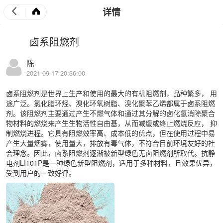
详情
卤系阻燃剂
陈
2021-09-17 20:36:00
卤系阻燃剂是世界上生产和使用的最大的有机
阻燃剂
，品种繁多， 用
途广泛。氯化脂环烃、溴化环氧树脂、溴化聚苯乙烯都属于卤系阻燃
剂。该阻燃剂主要通过产生不燃气体和通过其分解的卤化氢消除聚合
物材料的燃烧来产生生物活性自由基，从而减缓或终止燃烧反应， 抑
制燃烧进程。它具有阻燃效率高、成本低的优点，但在使用过程中易
产生大量烟雾，使用量大，排放有毒气体，不符合目前环境友好的社
会理念。因此，卤系阻燃剂逐渐被新型绿色无卤阻燃剂所取代。
抗静
电剂LI101P
是一种绿色新型
阻燃剂
，适用于多种材料，且效果优异，
受到用户的一致好评。