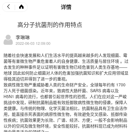
详情
高分子抗菌剂的作用特点
李琳琳
2022-06-03 12:09:00
随着社会快速发展和人们生活水平的提高越来越多的人发现细菌、霉
菌等有害微生物严重危害着人的自身健康、生活质量与居住环境 。过
去发生的种种事件足以证明有害微生物已经危害到人类生存基地——
地球 因此如何防止细菌对人体的危害加强抗菌知识和扩大应用领域显
得极其迫切并得到了进一步的重视。
致病性微生物严重威胁着人类的生命财产安全，全球每年约有 1700
万人死于细菌感染。近年来，致病性大肠杆菌、SARS 病毒以及
H5N1 病毒的流行，也都曾引起世界性的恐慌。人们在应对这一严峻
挑战中发现，研制抗菌制品能有效抵御致病性微生物的侵袭，保障人
类健康。与传统的物理、化学灭菌法相比，抗菌制品具有卫生自洁作
用，能直接杀死表面的病原性微生物，有效避免交叉感染、抵御传染
性疾病；抗菌效果更为长效、广谱、经济、方便；一般不会影响制品
以外的空间及微生物环境，安全性能较好。抗菌材料现已成为材料科
学中最具活力的领域之一。