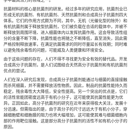
抗菌材料的核心是
抗菌剂
的研发。经过多年的研究应用，
抗菌
剂业已
形成无机
抗菌剂
、有机
抗菌剂
、天然抗菌剂和合成
高分子抗菌剂
四大
体系。它们的作用方式颇为不同，其中，无机（光催化型的除外）和
有机
抗菌剂
属于释放型
抗菌剂
，它们被负载在合适的载体中，并被不
断释放到周围环境、进入细菌体内以发挥抗菌作用。这会导致活性组
分的含量不断下降，抗菌性能也将随之不断降低，直至消失，因此需
严格控制释放速率，在满足抗菌需求的同时尽量延长有效期；同时难
以避免残余毒性的问题，可能威及人类健康和环境安全。
由于这些问题的存在，人们不得不寻找更为安全有效的替代品。开发
合成
高分子抗菌剂
，是人们试图结合天然
高分子
抗菌剂
和有机抗菌剂
优点的尝试。
人们在深入研究后发现，合成
高分子抗菌剂
能通过与细菌的直接接触
而杀死细菌，并不需要释放活性物质。因此，制品的抗菌性能持久而
稳定，残余毒性大大降低，安全性提高。另一个突出的优点是，它们
的活性官能团密度远高于有机小分子，这可能使其抗菌性能更为优
异。正因如此，
高分子抗菌剂
的研究在近年来获得极大关注，发展十
分迅速。但需指出的是，由于高分子的尺寸远远大于有机小分子，穿
越细胞壁和细胞膜的阻力也将大幅增加，这可能使其难与细菌细胞内
部的作用靶位接触。这是部分
高分子抗菌剂
的活性不如有机小分子的
原因。