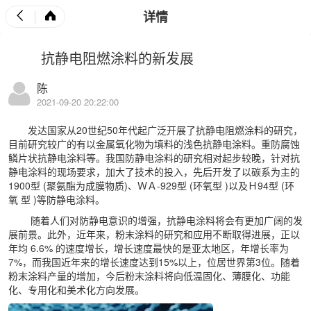
详情
抗静电阻燃涂料的新发展
陈
2021-09-20 20:22:00
发达国家从20世纪50年代起广泛开展了抗静电
阻燃
涂料的研究，
目前研究较广的有以金属氧化物为填料的浅色抗静电涂料。重防腐蚀
鳞片状
抗静电涂料
等。我国防静电涂料的研究相对起步较晚，针对
抗
静电涂料
的现场要求，加大了技术的投入，先后开发了以碳系为主的
1900型 (聚氨酯为成膜物质)、ＷＡ-929型 (环氧型 )以及Ｈ94型 (环
氧 型 )等防静电涂料。
随着人们对防静电意识的增强，抗静电涂料将会有更加广阔的发
展前景。此外，近年来，粉末涂料的研究和应用不断取得进展，正以
年均 6.6% 的速度增长，增长速度最快的是亚太地区，年增长率为
7%，而我国近年来的增长速度达到15%以上，位居世界第3位。随着
粉末涂料产量的增加，今后粉末涂料将向低温固化、薄膜化、功能
化、专用化和美术化方向发展。